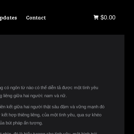
pdates
Contact
$
0.00
g có ngôn từ nào có thể diễn tả được một tình yêu
ng liêng giữa hai người: nam và nữ.
liên kết giữa hai người thật sâu đậm và vững mạnh đó
ự kết hợp thiêng liêng, của một tình yêu, qua sự khéo
của bút pháp ấn tượng.
 nhìn, đó là biểu tượng cho tình yêu, một hình trái