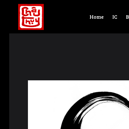
Home
IC
B