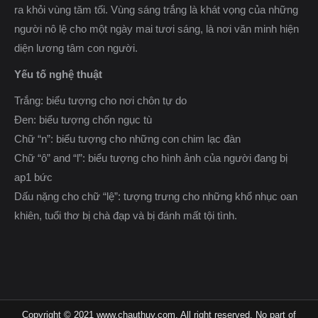
ra khỏi vùng tăm tối. Vùng sáng trắng là khát vọng của những
người nô lệ cho một ngày mai tươi sáng, là nơi văn minh hiện
diện lương tâm con người.
Yếu tố nghệ thuật
Trắng: biểu tượng cho nơi chôn tự do
Đen: biểu tượng chốn ngục tù
Chữ “n”: biểu tượng cho những con chim lạc đàn
Chữ “ô” and “l”: biểu tượng cho hình ảnh của người đang bị
ap1 bức
Dấu nặng cho chữ “lệ”: tượng trưng cho những khổ nhục oan
khiên, tuổi thơ bị chà đạp và bị đánh mất tội tình.
Copyright © 2021 www.chauthuy.com, All right reserved. No part of