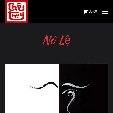
$
0.00
Nô Lệ