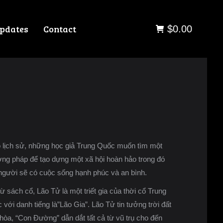
pdates
Contact
$
0.00
 lịch sử, những học giả Trung Quốc muốn tìm một
ng pháp để tạo dựng một xã hội hoàn hảo trong đó
người sẽ có cuộc sống hạnh phúc và an bình.
ừ sách cổ, Lão Tử là một triết gia của thời cổ Trung
 với danh tiếng là”Lão Gia”. Lão Tử tin tưởng trời đất
 hòa, “Con Ðường” dẫn dắt tất cả từ vũ trụ cho đến