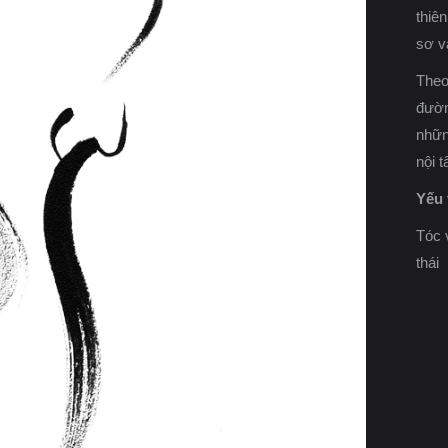
thiê
sơ và
Theo
đườn
nhữn
nội 
Yếu 
Tóc 
thái