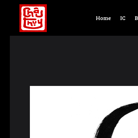
Home
IC
B