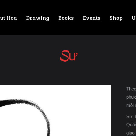
ut Hoa
Drawing
Books
Events
Shop
U
Sư
Theo
phươ
mỗi 
Sư; t
Quốc
giao