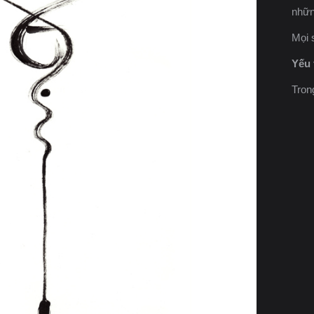
nhữn
Mọi 
Yếu 
Tron