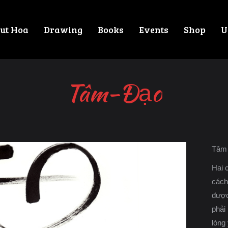
ut Hoa
Drawing
Books
Events
Shop
U
Tâm-Ðạo
Tâm 
Hai 
cách
được
phải
lòng