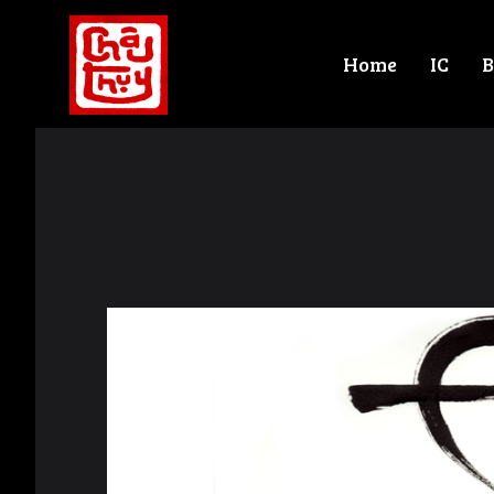
Home
IC
B