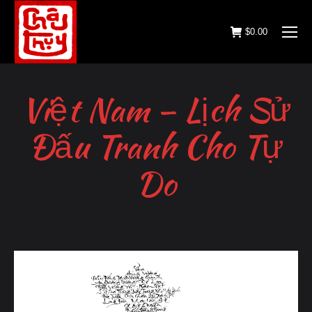
$
0.00
Việt Nam – Lịch Sử
Đấu Tranh Cho Tự
Do