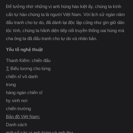
Ðể tưởng nhớ những vị anh hùng hào kiệt ấy, chúng ta kính
cẩn tự hào chúng ta là người Việt Nam. Với lịch sử ngàn năm
đấu tranh cho tự do, đã dành lại độc lập cũng như gìn giữ dân
tộc tính, chúng ta hãnh diện tiếp nối truyền thống oai hùng mà
cha ông ta đã đấu tranh cho tự do và nhân bản.
Yếu tố nghệ thuật
Thanh Kiếm: chiến đấu
T:
Biểu tượng cho từng
chiến sĩ vô danh
trong
hàng ngàn chiến sĩ
hy sinh nơi
chiến trường
Bản đồ Việt Nam:
Danh sách
một số các vị anh hùng và anh thư.