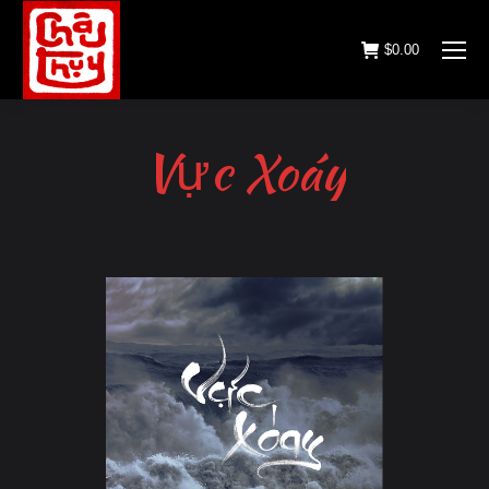
$
0.00
Vực Xoáy