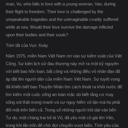
man, Vu, who falls in love with a young woman, Van, during
their flight to freedom. Their love is challenged by the
unspeakable tragedies and the unimaginable cruelty suffered
while at sea. Would their love survive the damage inflicted
upon their bodies and their souls?
Tóm tắt của Vực Xoáy
Năm 1975, miền Nam Việt Nam rơi vào sự kiểm soát của Việt
Cộng. Sự kiện lịch sử đau thương này mở ra một kỷ nguyên
với biết bao hỗn loạn, bất công và những điều vô nhân đạo đã
áp đặt lên người dân của miền Nam Việt Nam. Sự tuyệt vọng
đã khiến biết bao Thuyền Nhân tìm cách thoát ra khỏi nước để
tìm kiếm một cuộc sống an toàn mặc dù biết rằng cơ may
sống sót thật mong manh và sự nguy hiểm vô tận mà họ phải
đối mặt trên biển cả. Trong số những người trôi dạt vào bến
Tự do, một chàng trai trẻ là Vũ, đã yêu một cô gái tên Vân,
trong khi lẩn trốn để chờ đợi chuyến vượt biển. Tình yêu của